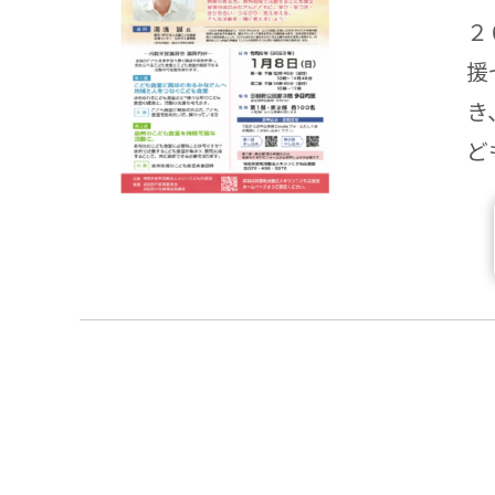
２
援
き
ど