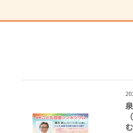
2
泉
（
む