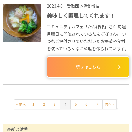
2023.4.6［受取団体活動報告］
美味しく調理してくれます！
コミュニティカフェ「たんぽぽ」さん 毎週
月曜日に開催されているたんぽぽさん。 い
つもご提供させていただいたお野菜や食材
を使っていろんなお料理を作られています。
続きはこちら
« 前へ
1
2
3
4
5
6
7
次へ »
最新の活動