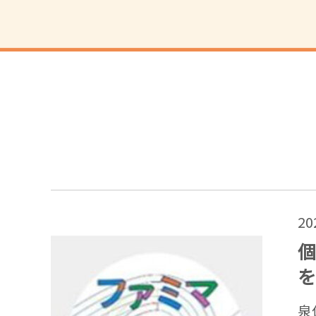
2
個
を
泉