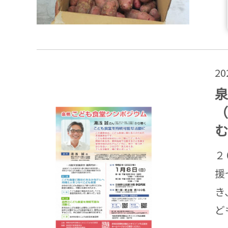
2
泉
（
む
２
援
き
ど