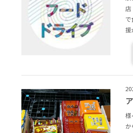
店
で
援
2
ア
様
か