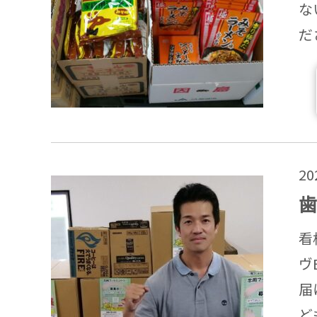
な
だ
2
歯
看
ヴ
届
ど