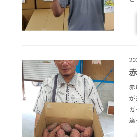
2
赤
赤
が
ガ
達